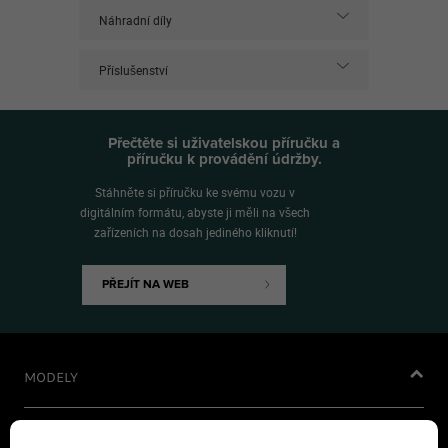
Náhradní díly
Příslušenství
Přečtěte si uživatelskou příručku a
příručku k provádění údržby.
Stáhněte si příručku ke svému vozu v
digitálním formátu, abyste ji měli na všech
zařízeních na dosah jediného kliknutí!
PŘEJÍT NA WEB
MODELY
Nový Jeep
Avenger
®