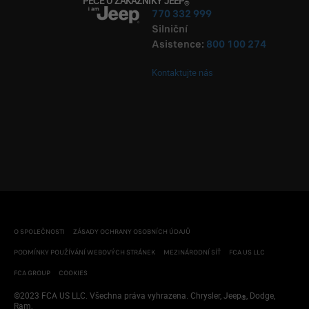
PÉČE O ZÁKAZNÍKY JEEP
®
770 332 999
Servisní smlouvy Flexcare
Silniční
Asistence:
800 100 274
Konektivní služby
Asistence
Kontaktujte nás
Záruka
Uživatelské příručky a aktualizace map
O SPOLEČNOSTI
ZÁSADY OCHRANY OSOBNÍCH ÚDAJŮ
PODMÍNKY POUŽÍVÁNÍ WEBOVÝCH STRÁNEK
MEZINÁRODNÍ SÍŤ
FCA US LLC
FCA GROUP
COOKIES
©2023 FCA US LLC. Všechna práva vyhrazena. Chrysler, Jeep
, Dodge,
®
Ram,