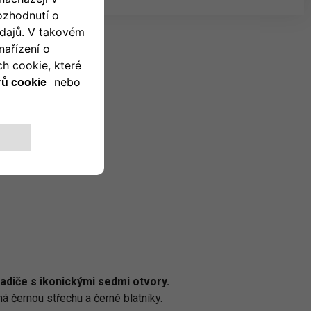
diče s ikonickými sedmi otvory.
 černou střechu a černé blatníky.