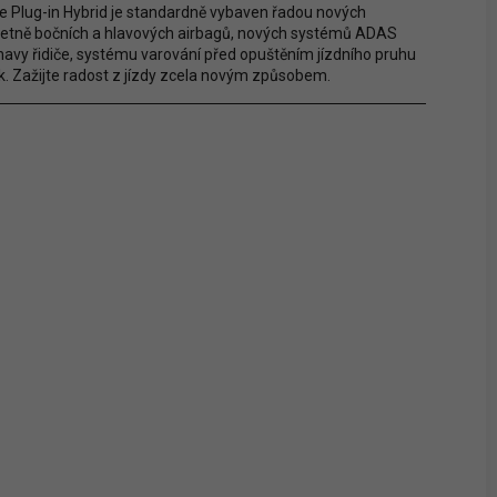
 Plug-in Hybrid je standardně vybaven řadou nových
četně bočních a hlavových airbagů, nových systémů ADAS
vy řidiče, systému varování před opuštěním jízdního pruhu
k. Zažijte radost z jízdy zcela novým způsobem.