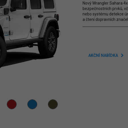
Nový Wrangler Sahara 4xe
bezpečnostních prvků, v
nebo systému detekce úna
a čtení dopravních znače
AKČNÍ NABÍDKA