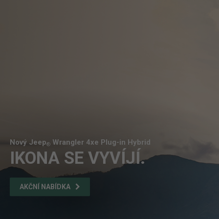
Nový Jeep
Wrangler 4xe Plug-in Hybrid
®
IKONA SE VYVÍJÍ.
AKČNÍ NABÍDKA