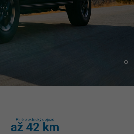
Plně elektrický dojezd
až 42 km