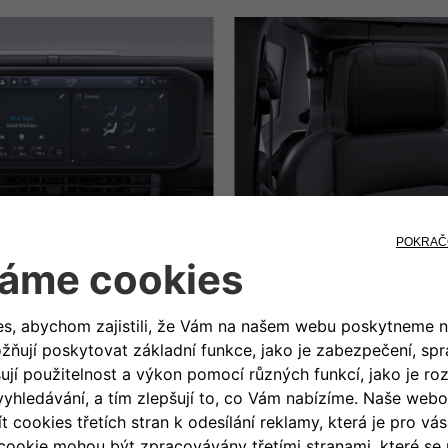
™
INMENT UCONNECT
5 12,3"
ELEKTRICKY NASTAVITELNÁ A
SEDADLA S PRVKY K
ZJISTIT VÍCE
ZJISTIT VÍCE