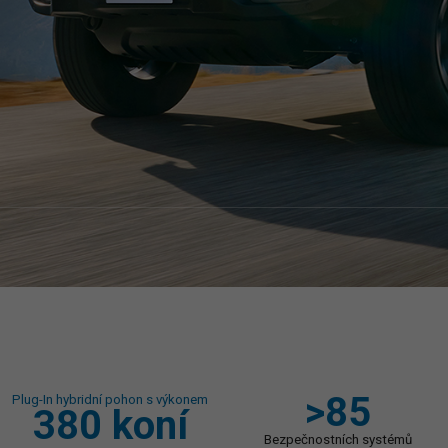
>85
Plug-In hybridní pohon s výkonem
380 koní
Bezpečnostních systémů