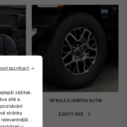
 VYHŘÍVANÁ
18" KOLA Z LEHKÝCH SLITIN
ŮŽE
ZJISTIT VÍCE