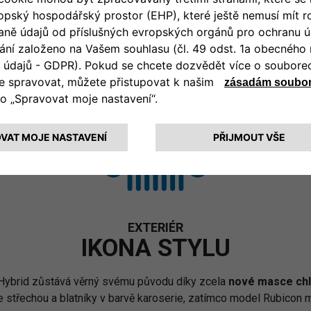
CENÍK
EXTERIÉR
IKONA STYLU
Hybrid zůstává věrný svému původu díky zcela
nové masce chla
 střechou a blatníky v barvě karoserie, zatímco model Rubicon má