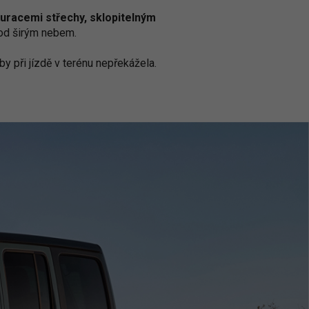
uracemi střechy, sklopitelným
 pod širým nebem.
by při jízdě v terénu nepřekážela.