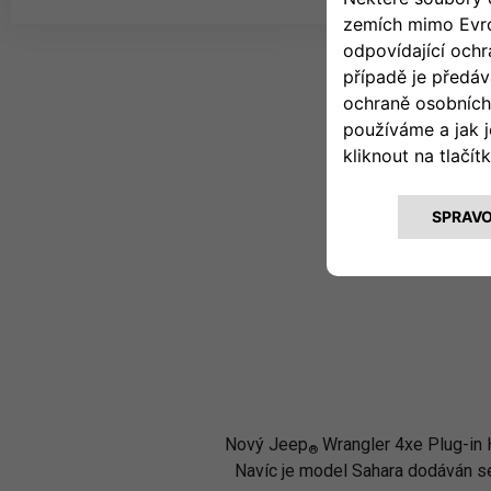
Nový Jeep
Wrangler 4xe Plug-in 
®
Navíc je model Sahara dodáván se