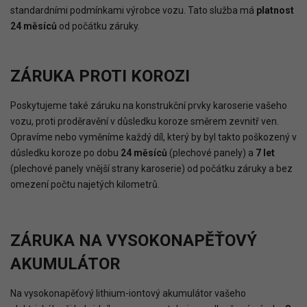
standardními podmínkami výrobce vozu. Tato služba má
platnost
24 měsíců
od počátku záruky.
ZÁRUKA PROTI KOROZI
Poskytujeme také záruku na konstrukční prvky karoserie vašeho
vozu, proti proděravění v důsledku koroze směrem zevnitř ven.
Opravíme nebo vyměníme každý díl, který by byl takto poškozený v
důsledku koroze po dobu
24 měsíců
(plechové panely) a
7 let
(plechové panely vnější strany karoserie) od počátku záruky a bez
omezení počtu najetých kilometrů.
ZÁRUKA NA VYSOKONAPĚŤOVÝ
AKUMULÁTOR
Na vysokonapěťový lithium-iontový akumulátor vašeho