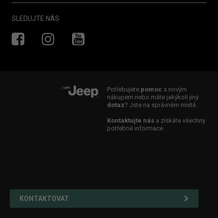
Akční nabídky a Věrnostní program
Novinky
Náhradní díly
SLEDUJTE NÁS
Historie Jeep
Originální příslušenství
®
Kontakt
Údržba
Videocheck
Objednat vozidlo do servisu
Potřebujete
pomoc
s novým
Servisní smlouvy Flexcare
nákupem nebo máte jakýkoli jiný
dotaz
? Jste na správném místě.
Konektivní služby
Kontaktujte nás
a získáte všechny
Asistence
potřebné informace.
Záruka
Uživatelské příručky a aktualizace map
KONTAKTOVAT