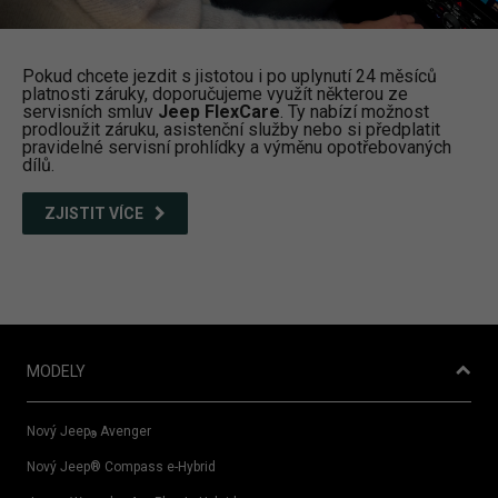
Pokud chcete jezdit s jistotou i po uplynutí 24 měsíců
platnosti záruky, doporučujeme využít některou ze
servisních smluv
Jeep FlexCare
. Ty nabízí možnost
prodloužit záruku, asistenční služby nebo si předplatit
pravidelné servisní prohlídky a výměnu opotřebovaných
dílů.
ZJISTIT VÍCE
MODELY
Nový Jeep
Avenger
®
Nový Jeep® Compass e-Hybrid