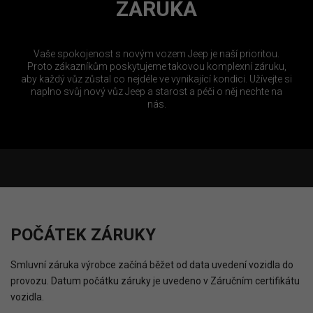
ZÁRUKA
Vaše spokojenost s novým vozem Jeep je naší prioritou.
Proto zákazníkům poskytujeme takovou komplexní záruku,
aby každý vůz zůstal co nejdéle ve vynikající kondici. Užívejte si
naplno svůj nový vůz Jeep a starost a péči o něj nechte na
nás.
POČÁTEK ZÁRUKY
Smluvní záruka výrobce začíná běžet od data uvedení vozidla do
provozu. Datum počátku záruky je uvedeno v Záručním certifikátu
vozidla.