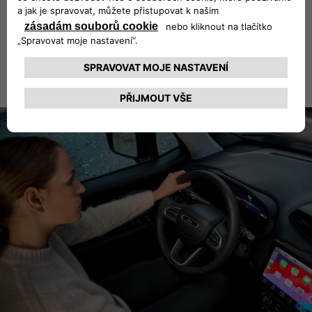
Více informací naleznete v Záruční a servisní knížce vašeho vozidla.
PŘEČTĚTE SI BROŽURU >