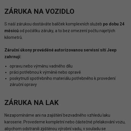
ZÁRUKA NA VOZIDLO
S naší zárukou dostáváte balíček komplexních služeb
po dobu 24
měsíců
od počátku záruky, a to bez omezení počtu najetých
kilometrů.
Záruční úkony prováděné autorizovanou servisní sítí Jeep
zahrnují:
opravu nebo výměnu vadného dílu
práci potřebnou k výměně nebo opravě
poskytnutí spotřebního materiálu potřebného k provedení
záruční opravy
ZÁRUKA NA LAK
Nezapomínáme ani na zajištění bezvadného vzhledu laku
karoserie. Provedeme kompletní nebo částečné přelakování vozu,
abychom odstranili zjištěnou výrobní vadu, v souladu se