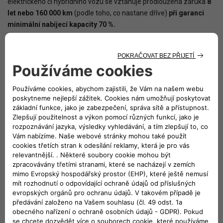
elektrického či hybridního vozu se vztahuje prodloužená záruka
8
let nebo 160 000 km
(podle toho, co nastane dříve)
při garanci
minimální nabíjecí kapacity 70 %.
Postupný pokles nabíjecí kapacity je charakteristická vlastnost
všech lithium-iontových akumulátorů. Míra poklesu kapacity
akumulátoru závisí na vnějších podmínkách (okolní teplota atd.),
ale také na podmínkách používání, např. jízdních návycích a
způsobech dobíjení. Proto je důležité dbát pokynů, které jsou
uvedené ve Stručném návodu dodaném s vozidlem a
v Uživatelské příručce. Tím můžete maximalizovat životnost a
kapacitu akumulátoru ve vašem novém voze.
Mějte prosím na paměti, že výše uvedené záruční podmínky
platí pouze v případě řádného dodržování předepsaných
pravidelných servisních prohlídek dle požadavků výrobce.
VYHLEDAT SERVIS >
OBJEDNAT DO SERVISU >